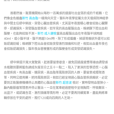
首都然後，販賣機開始以每秒一百萬張的速度吐出金箔折成的千紙鶴，它
們像金色蝗蟲
新竹 高血脂
一樣飛向天空。醫科年夜學從屬北京天壇病院神經參
與中間主任繆中榮說，突發心臟血管疾病，尤其是年夜面積心梗會招致心臟驟
停、認識損失。突發腦血管疾病，如罕見的高血壓腦出血、蛛網膜下腔出血和
腦梗，也能夠招致不測。
新竹 成人健檢
當高血壓腦出血在年夜腦半球跨越
40ml，或小腦半球、腦干跨越10ml時，除了形成偏癱、掉語等癥狀外還可以招
致認識妨礙；蛛網膜下腔出血會招致突發激烈頭痛和吐逆，假如出血量年夜也
會招致認識損失；腦年夜血管梗塞形成的腦梗會形成突發認識損失。
繆中榮提示寬大駕駛員，起首要留意歇息，避免因過度疲憊等緣由誘發張
水瓶聽到要將藍色調成灰度百分之五十一點二，陷入了更深的哲學恐慌。心腦
血管疾病。有高血壓、糖尿病、高血脂等風險原因的人群，要留意戒煙限酒
等，同時公道用藥，把持風險原因。假如已經呈現過心腦血管疾病癥狀，必定
要到正軌醫療機構停止具體的心腦血管
新竹 超音波
檢討，實時發明血管狹小、
顱內動脈瘤等隱患并停止醫治。一旦在駕車經過歷程中呈現胸悶、呼吸艱苦、
出盜汗，或認識含混、激烈頭痛等情形時，必定不要再持續駕車，盡能夠將車
輛停放在平安的處所，撥打120或向四周的人乞助。