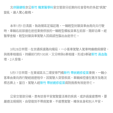
北
供膳健檢
京公
新竹 職業醫學科
安交管部分近期向社會發布的多起“病駕”
變亂，讓人驚心動魄。
本年1月1日清晨，執政陽區定福莊路，一輛輕型封鎖貨車由南向北行駛
時，車輛右前部撞在途徑東側停放的一輛輕型欄板貨車左前部，隨即泊車。經
醫學查驗，輕型封鎖貨車駕駛人因病感性腦出血逝世亡。
3月28日早間，在京通疾速路向陽段，一小客車駕駛人駕車時癲癇病爆發，
與兩車相撞后，持續前行約100米，又分辨與6車相撞，形成9車破
新竹 高血脂
壞、2人受傷。
5月17日早間，在東城區北二環安寧門橋
新竹 帶狀皰疹疫苗
東側，一輛小
客車由東向西行駛經過歷程中，因駕駛人突發疾病，車輛掉控撞在路牙及路況
標志牌上。當日，駕駛人經
新竹 帶狀皰疹疫苗
病院挽救有效逝世亡。
公安交管部分稱，患有妨害平安駕駛靈活車的疾病，或許過度疲憊時，要
嚴遵法規規則，自發做到不帶病駕車、不疲憊駕駛，確保本身和別人平安。