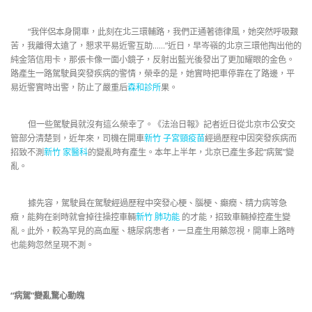
“我伴侶本身開車，此刻在北三環輔路，我們正通著德律風，她突然呼吸艱
苦，我離得太遠了，懇求平易近警互助……”近日，早岑嶺的北京三環他掏出他的
純金箔信用卡，那張卡像一面小鏡子，反射出藍光後發出了更加耀眼的金色。
路產生一路駕駛員突發疾病的警情，榮幸的是，她實時把車停靠在了路邊，平
易近警實時出警，防止了嚴重后
森和診所
果。
但一些駕駛員就沒有這么榮幸了。《法治日報》記者近日從北京市公安交
管部分清楚到，近年來，司機在開車
新竹 子宮頸疫苗
經過歷程中因突發疾病而
招致不測
新竹 家醫科
的變亂時有產生。本年上半年，北京已產生多起“病駕”變
亂。
據先容，駕駛員在駕駛經過歷程中突發心梗、腦梗、癲癇、精力病等急
癥，能夠在剎時就會掉往操控車輛
新竹 肺功能
的才能，招致車輛掉控產生變
亂。此外，較為罕見的高血壓、糖尿病患者，一旦產生用藥忽視，開車上路時
也能夠忽然呈現不測。
“病駕”變亂驚心動魄