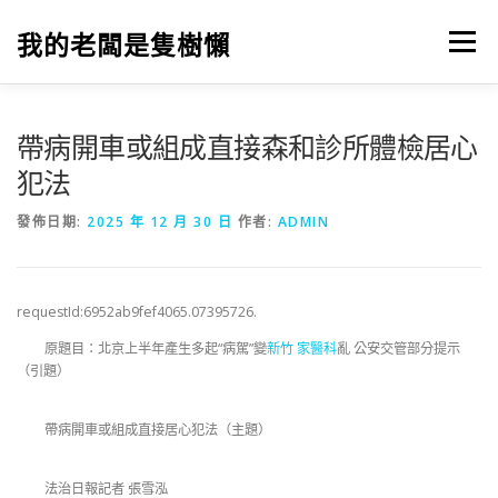
跳
至
我的老闆是隻樹懶
選單
主
要
內
容
帶病開車或組成直接森和診所體檢居心
犯法
發佈日期:
2025 年 12 月 30 日
作者:
ADMIN
requestId:6952ab9fef4065.07395726.
原題目：北京上半年產生多起“病駕”變
新竹 家醫科
亂 公安交管部分提示
（引題）
帶病開車或組成直接居心犯法（主題）
法治日報記者 張雪泓