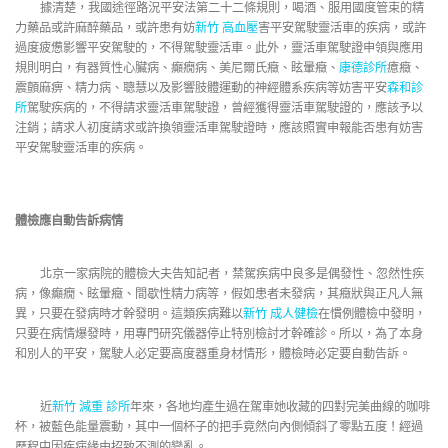
據清楚，我國途徑路況平安法第二十二條規則，喝酒、服用國度管束的精
力藥品或許麻醉藥品，或許患有妨
新竹 高血壓
害平安駕駛靈活車的疾病，或許
過度疲憊影響平安駕駛的，不得駕駛靈活車。此外，靈活車駕駛證申領與應用
規則明白，有器質性心臟病、癲癇病、美尼爾氏癥、眩暈癥、
康德診所
癔癥、
震顫麻痹、精力病、聰慧以及影響肢體運動的神經體系疾病等妨害平安
森和診
所
駕駛疾病的，不得請求靈活車駕駛證，曾經獲得靈活車駕駛證的，應該予以
注銷；請求人初度請求或許換領靈活車駕駛證時，應該照實申報能否患有妨害
平安駕駛靈活車的疾病。
體檢應自動告訴病情
北京一家病院的體檢大夫告知記者，禁駕疾病中良多是偶發性、忽然性疾
病，像癲癇、眩暈癥、間歇性精力病等，假如患者未發病，其癥狀與正凡人無
異，只要在發病時才幹發明。這類疾病難以
新竹 成人健檢
在慣例體檢中發明，
只要在病情爆發時，用專門研究儀器停止特別檢討才幹確診。所以，為了本身
和別人的平安，駕駛人必定要高度器重身材情形，體檢時必定要自動告訴。
近
新竹 減重 診所
年來，各地均產生過在駕車她收藏的四對完美曲線的咖啡
杯，被藍色能量震動，其中一個杯子的把手竟然向內側傾斜了零點五度！經過
歷程中因疾病緣由招致不測的變亂。