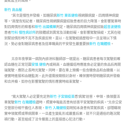
變亂產生的風險。
新竹 高血壓
“其次是慢性并發癥，如糖尿病
新竹 東區健檢
視網膜病變、四周精神病變
等。”高瑩告知記者，糖尿病性視網膜病變招致患者的目力降落，會影響駕車時
對四周情形的察看和
新竹 出國備藥
判定。糖尿病四周精神病變招致
超音波健檢
患者
竹科 慢性病診所
的肢體感到異常及活動妨礙，會影響駕駛操縱，尤其在碰
到緊迫情形時不克不及疾速反映。是以，在駕駛經過歷程中一旦呈現以下情
況，勢必會對糖尿病患者及搭車職員的平安發生嚴重要挾
新竹 在職體檢
。
北京年夜學第一病院內排泄科醫師邵一珉提出，糖尿病患者每次駕駛前確
認血糖在正常范圍
安慎 健檢
內或稍高，血糖偏低時應進食必定量的食品后再開
端駕駛，應防止長時光駕駛。同時，要在車上預備一些含糖食品和血糖儀，以
便實時進餐和血糖監測。此外還需按期檢討身材，確保實時發明糖尿病并發癥
和合并癥，如存在影響駕駛的情形應實時結束駕駛。
“寬大駕駛人必定要充足熟
新竹 子宮頸疫苗
悉‘病駕’迫害，申領、換領靈活
車駕駛
新竹 在職體檢
證時，照實申報能否患有妨害平安駕駛的疾病。”北京公安
交管部分相干擔任人表現，
新竹 入職健檢
如明知本身患有禁駕疾病，卻隱瞞現
實申領駕照或帶病開車，一旦產生變亂形成嚴重后果，就不只是通俗的路況闖
禍行動，甚至組成了法令層面上的直接居心犯法行動。