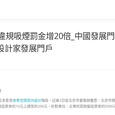
違規吸煙罰金增20倍_中國發展門
所設計家發展門戶
擬倍增
征求意見
商業空間室內設計
階段。記者2日從北京市愛衛辦獲悉，北京市
從原來的10元上調至約200元，針對單位、企業的罰款擬從原來的5000