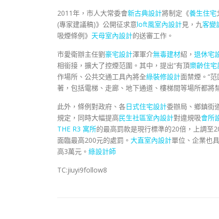
2011年，市人大常委會
新古典設計
將制定《
養生住宅
(專家建議稿)》公開征求意
loft風室內設計
見，九
客變
吸煙條例》
天母室內設計
的送審工作。
市愛衛辦主任劉
豪宅設計
澤軍介
無毒建材
紹，
退休宅
相銜接，擴大了控煙范圍。其中，提出“有頂
樂齡住宅
作場所、公共交通工具內將全
綠裝修設計
面禁煙。“
著，包括電梯、走廊、地下通道、樓梯間等場所都將
此外，條例對政府、各
日式住宅設計
委辦局、鄉鎮街
規定，同時大幅提高
民生社區室內設計
對違規吸
會所
THE R3 寓所
的最高罰款是現行標準的20倍，上調至2
面臨最高200元的處罰。
大直室內設計
單位、企業也具
高3萬元。
綠設計師
TC:jiuyi9follow8