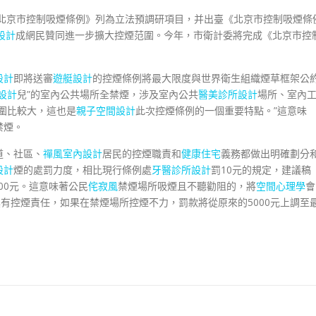
北京市控制吸煙條例》列為立法預調研項目，并出臺《北京市控制吸煙條
設計
成網民贊同進一步擴大控煙范圍。今年，市衛計委將完成《北京市控
設計
即將送審
遊艇設計
的控煙條例將最大限度與世界衛生組織煙草框架公
設計
兒”的室內公共場所全禁煙，涉及室內公共
醫美診所設計
場所、室內
范圍比較大，這也是
親子空間設計
此次控煙條例的一個重要特點。”這意味
禁煙。
道、社區、
禪風室內設計
居民的控煙職責和
健康住宅
義務都做出明確劃分
設計
煙的處罰力度，相比現行條例處
牙醫診所設計
罰10元的規定，建議稿
00元。這意味著公民
侘寂風
禁煙場所吸煙且不聽勸阻的，將
空間心理學
會
有控煙責任，如果在禁煙場所控煙不力，罰款將從原來的5000元上調至