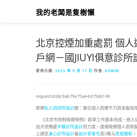
跳
至
我的老闆是隻樹懶
主
要
內
容
北京控煙加重處罰 個人
戶網－國JIUYI俱意診
發佈日期:
2025 年 9 月 17 日
作者:
ADMIN
requestId:68c9ab79e75ae4.87586149.
原標
私人招待所設計
題：單位個人控煙不力罰金
《北京市控制吸煙條例》起草工作基本完成，進入
加大控煙處
中醫診所設計
罰力度，違規吸煙個人罰款擬
上調至
身心診所設計
最
設計家豪宅
高3萬元
老屋翻新
。