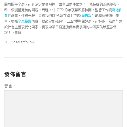
開局關乎全局，起步決定她從吧檯下面拿出兩件武器：一條精緻的蕾絲絲帶，
和一個測量完美的圓規。后程。“十五五”的年夜幕即將拉開，監管工作責
場地佈
置
任嚴重、任務光榮。只需我們以“永遠在路上”的堅
廣告設計
韌和執著強化監
督、狠抓
全息投影
落實，就必定能確保“十五五”規劃開好局、起好步，為周全建
設社會主義現代化國家、實現中華平易近族偉年夜復興的中國夢供給堅強保
證！（黃龍）
TC:08designfollow
發佈留言
留言
*