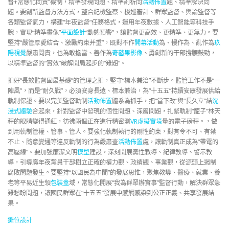
督+常態化問責”機制，精準發現問題、精準剖析問
活動佈置
題、精準解決問
題。要創新監督方法方式，整合紀檢監察、梭巡審計、群眾監督、輿論監督等
各類監督氣力，構建“年夜監督”任務格式，運用年夜數據、人工智能等科技手
腕，實現“精準畫像”
平面設計
“動態預警”，讓監督更高效、更精準、更無力。要
堅持“嚴管厚愛結合、激勵約束并重”，既對不作
開幕活動
為、慢作為、亂作為
玖
陽視覺
嚴肅問責，也為敢擔當、善作為
奇藝果影像
、勇創新的干部撐腰鼓勁，
以精準監督的“實效”破解開局起步的“難題”。
扣好“長效監督固最基礎”的管理之扣，堅守“標本兼治”不斷步。監管工作不是“一
陣風”，而是“耐久戰”，必須安身長遠、標本兼治，為“十五五”持續安康發展供給
軌制保證。要以完美監督軌制
活動佈置
體系為抓手，把“當下改”與“長久立”結
沈
浸式體驗
合起來，針對監督中發現的個性問題、深層問題，扎緊軌制“籠子”林天
秤的眼睛變得通紅，彷彿兩個正在進行精密測
VR虛擬實境
量的電子磅秤。，做
到用軌制管權、管事、管人。要強化軌制執行的剛性約束，對有令不可、有禁
不止、隨意變通等違反軌制的行為嚴肅查
活動佈置
處，讓軌制真正成為“帶電的
高壓線”。要加強廉潔文明
模型
建設，深刻開展黨性教導、紀律教導、警示教
導，引導廣年夜黨員干部樹立正確的權力觀、政績觀、事業觀，從源頭上遏制
腐敗問題發生。要堅持“以國民為中間”的發展思惟，聚焦教導、醫療、就業、養
老等平易近生領
包裝盒
域，常態化開展“我為群眾辦實事”監督行動，解決群眾急
難愁盼問題，讓國民群眾在“十五五”發展中感觸感染到公正正義、共享發展結
果。
攤位設計